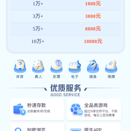
每一次更新，都是为提供更高效、更沉浸式的赛事体验而前
行。
2023年12月20日 · App v5.4.0
世界杯期间数据展示全面提速
升级数据缓存方案，应对多场赛事同时加载时的性能压
力。
对球员动态与进球动画进行了流畅度优化，适配主流网
络环境。
新增“精彩回看”模块，重点赛事集锦支持一键快速回
放。
2023年11月2日 · App v5.3.6
电竞赛事专属页上线，强化交互体验
增设“战队动态”区块，涵盖近期赛程与战力变化。