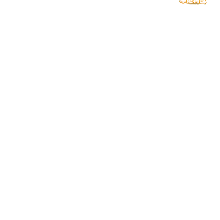
智能推荐系统首度上线
基于用户过往浏览行为推荐高热度体育赛事。
“猜你喜欢”模块上线，个性内容推送更贴合偏好。
冷启动时间优化，首页加载效率提升约 30%。
AG娱乐平台|AG亚游集团官方网站 将继续围绕用户需求迭代优化，
为每一次体育观赛体验提供稳定支持。
AG娱乐App功能亮点
全面升级掌上观赛体验，随时随地了解赛事进程，畅享便捷
操作与实时互动。