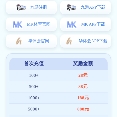
我们不仅构建防线，更不断优化每一个安全细节
AG娱乐 · 应用版本更新日志