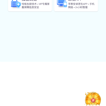
适配旧机型夜间模式，解决字体样式兼容问题。
整体响应速度提升，页面切换更为顺滑。
2023年9月15日 · App v5.3.2
账户系统安全性增强
引入双重验证机制，提升用户资产与数据安全。
支持查看历史登录设备，异常访问可第一时间排查。
解决验证码间歇性延迟问题，提升注册体验。
2023年8月1日 · App v5.2.8
赛事提醒与首页模块升级
优化赛事提醒组件，新增浮动提醒条，查看更直观。
推出“今日焦点赛事”桌面小组件，重要赛事不错过。
历史数据筛选功能加强，查阅记录更省力。
2023年6月10日 · App v5.2.0