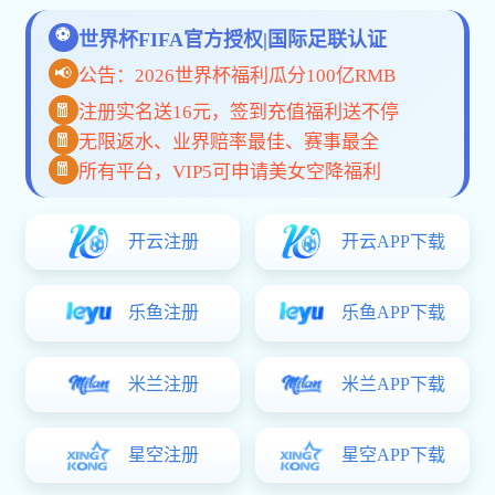
2. 用户不得以虚假信息注册账户，不得冒用他人身份注册或使用
账户。
3. 用户对其账户的所有活动和操作承担全部法律责任，包括但不
限于信息发布、数据浏览、评论等。
三、服务内容
本平台主要提供AG娱乐相关的数据服务、赛事预告、资讯分
发、用户互动等功能，具体服务内容将根据运营安排进行调整。
四、用户行为规范
用户承诺不利用本平台从事以下行为：
发布、传播违法或侵权信息
实施恶意攻击、干扰平台系统安全
侵犯他人合法权益，包括隐私权、名誉权、知识产权等