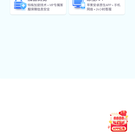
功能模块更新 · 分类查看版本
演进
我们从功能角度归纳最近多个版本的主要更新内容，便于你
快速了解优化方向。
账户系统
v6.3.0：
支持多端登录状态统一，收藏、等级、浏览数据
实时同步。
v6.2.0：
成长体系升级，等级进度清晰展示，提升用户参