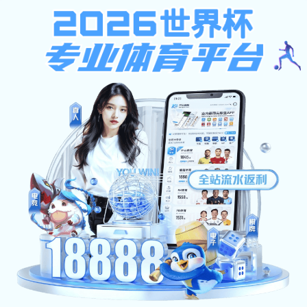
注册入口
用户使用协议
一、协议的接受
在您访问或使用本平台（以下简称“本平台”或“本服务”）之前，
请您仔细阅读并充分理解本《用户使用协议》（以下简称“本协
议”）。一旦您注册、登录、访问或使用本平台，即视为您已阅
读、理解并同意受本协议全部条款的约束。
二、账户注册与使用
1. 用户在注册时应提供真实、合法、有效的信息，并保证资料的
真实性和时效性。