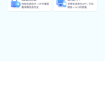
求、俱乐部财务状况等。因此，对于雷恩开出的6500
万欧元报价，不同球队可能会产生不同看法。
2、当前市场行情分析
近年来，足球转会市场逐渐向高额交易趋势发展，一
些年轻球员因其潜力而被炒到天价。特别是在顶级联
赛中，各大豪门对于优秀年轻球员的争夺愈发激烈，
使得他们身价水涨船高。而这也导致一些俱乐部如切
尔西面对巨额报价时显得更加谨慎。
以往很多顶级前锋转会时都创下过亿欧元的新纪录，
这让许多人开始怀疑是否每位年轻球员都真的值这个
价格。即使是具备一定潜力的雅奎特，在如此高昂的
标价面前，也难免让人产生疑虑。切尔西作为一家历